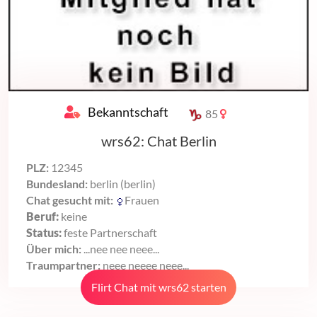
Bekanntschaft
85
wrs62: Chat Berlin
PLZ:
12345
Bundesland:
berlin (berlin)
Chat gesucht mit:
Frauen
Beruf:
keine
Status:
feste Partnerschaft
Über mich:
...nee nee neee...
Traumpartner:
neee neeee neee...
Flirt Chat mit wrs62 starten