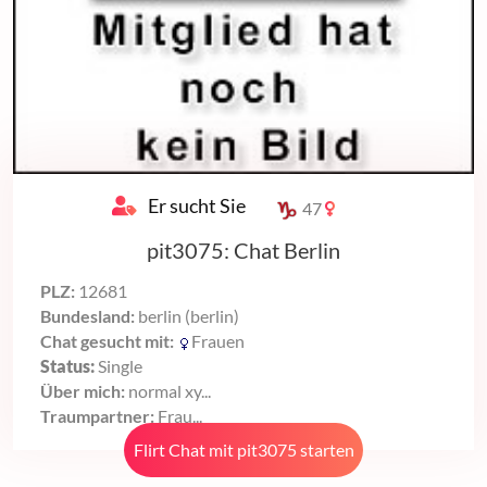
Er sucht Sie
47
pit3075: Chat Berlin
PLZ:
12681
Bundesland:
berlin (berlin)
Chat gesucht mit:
Frauen
Status:
Single
Über mich:
normal xy...
Traumpartner:
Frau...
Flirt Chat mit pit3075 starten