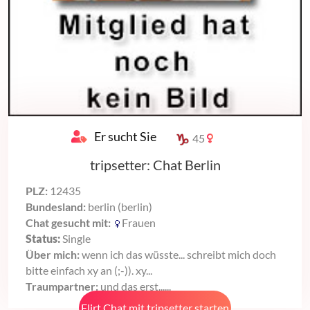
Er sucht Sie
45
tripsetter: Chat Berlin
PLZ:
12435
Bundesland:
berlin (berlin)
Chat gesucht mit:
Frauen
Status:
Single
Über mich:
wenn ich das wüsste... schreibt mich doch
bitte einfach xy an (;-)). xy...
Traumpartner:
und das erst......
Flirt Chat mit tripsetter starten