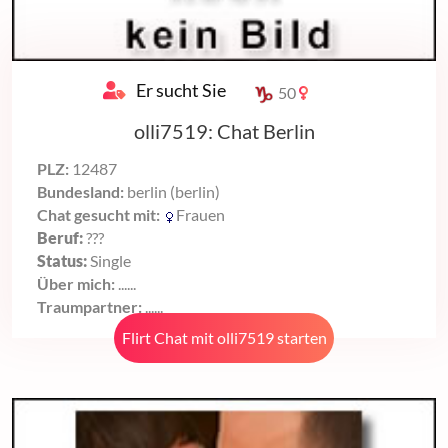
Er sucht Sie
50
olli7519: Chat Berlin
PLZ:
12487
Bundesland:
berlin (berlin)
Chat gesucht mit:
Frauen
Beruf:
???
Status:
Single
Über mich:
......
Traumpartner:
......
Flirt Chat mit olli7519 starten