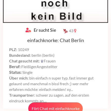
Er sucht Sie
43
einfachknorke: Chat Berlin
PLZ:
10249
Bundesland:
berlin (berlin)
Chat gesucht mit:
Frauen
Beruf:
FleißigerAngestellter
Status:
Single
Über mich:
bin einfach n super typ. fast immer gut
gelaunt und manchmal n bissl frech ;) wer mehr
erfahren möchte: einfach melden! xy...
Traumpartner:
schwer zu sagen. auf den ersten
eindruck kommts an....
Flirt Chat mit einfachknorke