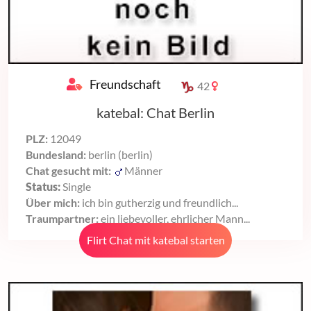
Freundschaft
42
katebal: Chat Berlin
PLZ:
12049
Bundesland:
berlin (berlin)
Chat gesucht mit:
Männer
Status:
Single
Über mich:
ich bin gutherzig und freundlich...
Traumpartner:
ein liebevoller, ehrlicher Mann...
Flirt Chat mit katebal starten