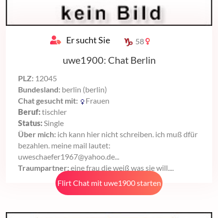
Er sucht Sie
58
uwe1900: Chat Berlin
PLZ:
12045
Bundesland:
berlin (berlin)
Chat gesucht mit:
Frauen
Beruf:
tischler
Status:
Single
Über mich:
ich kann hier nicht schreiben. ich muß dfür
bezahlen. meine mail lautet:
uweschaefer1967@yahoo.de...
Traumpartner:
eine frau die weiß was sie will....
Flirt Chat mit uwe1900 starten