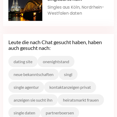
Singles aus Köln, Nordrhein-
Westfalen daten
Leute die nach Chat gesucht haben, haben
auch gesucht nach:
dating site
onenightstand
neue bekanntschaften
singl
single agentur
kontaktanzeigen privat
anzeigen sie sucht ihn
heiratsmarkt frauen
single daten
partnerboersen