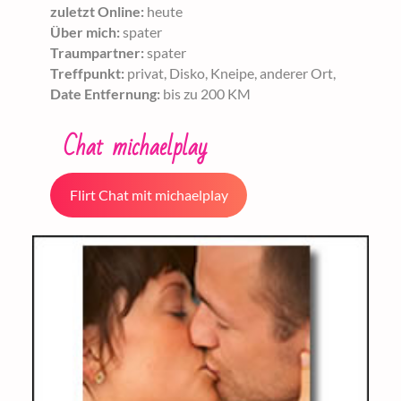
zuletzt Online:
heute
Über mich:
spater
Traumpartner:
spater
Treffpunkt:
privat, Disko, Kneipe, anderer Ort,
Date Entfernung:
bis zu 200 KM
Chat michaelplay
Flirt Chat mit michaelplay
starten