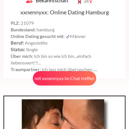
Bekanntschaft
34
xxnennyxx: Online Dating Hamburg
PLZ:
21079
Bundesland:
hamburg
Online Dating gesucht mit:
Männer
Beruf:
Angestellte
Status:
Single
Über mich:
Ich bin so wie ich bin...einfach
liebenswert!!!...
Traumpartner:
Ich lass mich überraschen......
mit xxnennyxx im Chat treffen