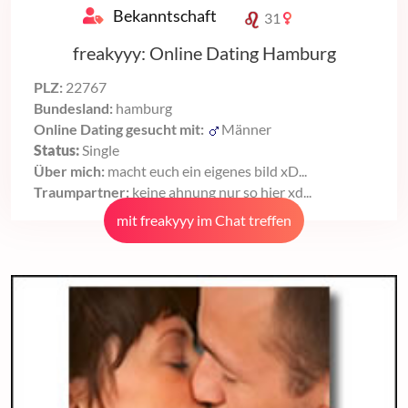
Bekanntschaft
31
freakyyy: Online Dating Hamburg
PLZ:
22767
Bundesland:
hamburg
Online Dating gesucht mit:
Männer
Status:
Single
Über mich:
macht euch ein eigenes bild xD...
Traumpartner:
keine ahnung nur so hier xd...
mit freakyyy im Chat treffen