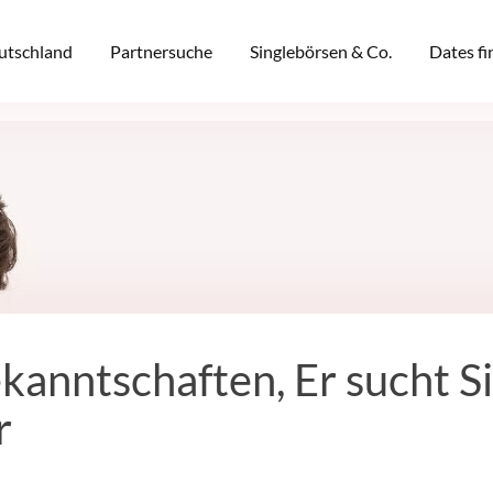
eutschland
Partnersuche
Singlebörsen & Co.
Dates f
kanntschaften, Er sucht S
r