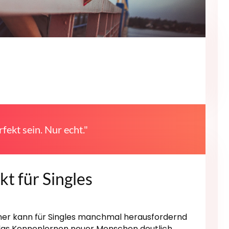
fekt sein. Nur echt."
kt für Singles
er kann für Singles manchmal herausfordernd
d das Kennenlernen neuer Menschen deutlich