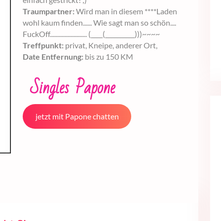
Traumpartner:
Wird man in diesem ****Laden
wohl kaum finden...... Wie sagt man so schön....
FuckOff......................... (____(__________)))~~~~
Treffpunkt:
privat, Kneipe, anderer Ort,
Date Entfernung:
bis zu 150 KM
Singles Papone
jetzt mit Papone chatten