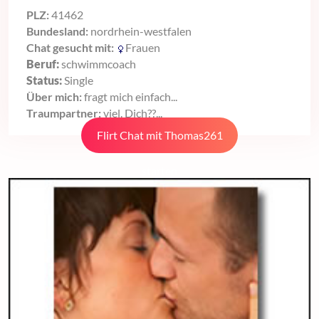
PLZ:
41462
Bundesland:
nordrhein-westfalen
Chat gesucht mit:
Frauen
Beruf:
schwimmcoach
Status:
Single
Über mich:
fragt mich einfach...
Traumpartner:
viel. Dich??...
Flirt Chat mit Thomas261
starten