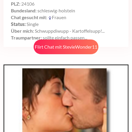
PLZ:
24106
Bundesland:
schleswig-holstein
Chat gesucht mit:
Frauen
Status:
Single
Über mich:
Schwuppdiwupp - Kartoffelsupp!...
Traumpartner:
sollte einfach passen...
Flirt Chat mit StevieWonder11
starten