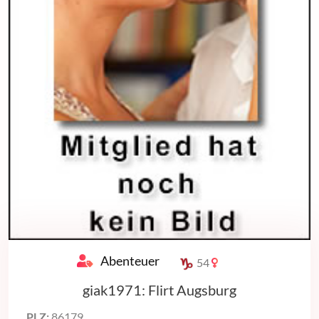
Abenteuer
54
giak1971: Flirt Augsburg
PLZ:
86179