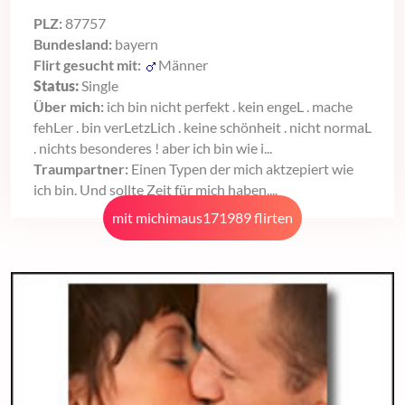
PLZ:
87757
Bundesland:
bayern
Flirt gesucht mit:
Männer
Status:
Single
Über mich:
ich bin nicht perfekt . kein engeL . mache
fehLer . bin verLetzLich . keine schönheit . nicht normaL
. nichts besonderes ! aber ich bin wie i...
Traumpartner:
Einen Typen der mich aktzepiert wie
ich bin. Und sollte Zeit für mich haben....
mit michimaus171989 flirten