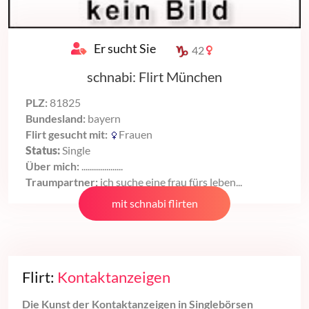
Er sucht Sie
42
schnabi: Flirt München
PLZ:
81825
Bundesland:
bayern
Flirt gesucht mit:
Frauen
Status:
Single
Über mich:
....................
Traumpartner:
ich suche eine frau fürs leben...
mit schnabi flirten
Flirt:
Kontaktanzeigen
Die Kunst der Kontaktanzeigen in Singlebörsen