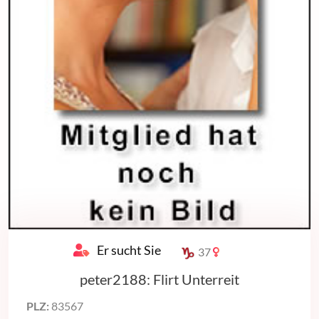
Er sucht Sie
37
peter2188: Flirt Unterreit
PLZ:
83567