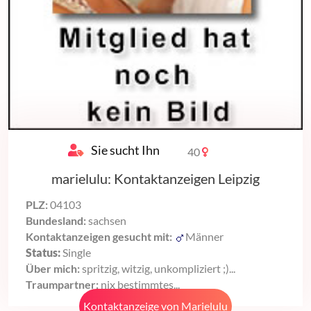
Sie sucht Ihn
40
marielulu: Kontaktanzeigen Leipzig
PLZ:
04103
Bundesland:
sachsen
Kontaktanzeigen gesucht mit:
Männer
Status:
Single
Über mich:
spritzig, witzig, unkompliziert ;)...
Traumpartner:
nix bestimmtes...
Kontaktanzeige von Marielulu