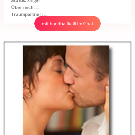
Status:
Single
Über mich:
....
Traumpartner:
....
mit handballkalli im Chat
treffen