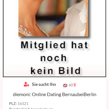
Sie sucht Ihn
60
diemoni: Online Dating BernaubeiBerlin
PLZ:
16321
Bundesland:
brandenburg