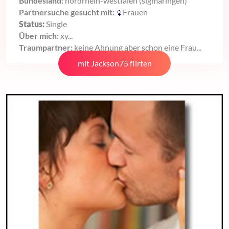
Bundesland:
nordrhein-westfalen (sigmaringen)
Partnersuche gesucht mit:
Frauen
Status:
Single
Über mich:
xy...
Traumpartner:
keine Ahnung aber schon eine Frau...
mit Jackson75 flirten