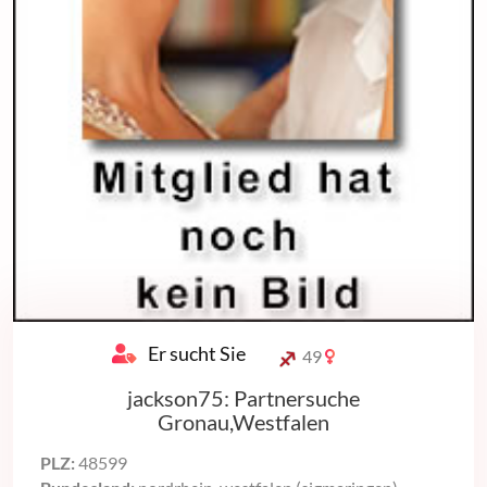
Er sucht Sie
49
jackson75: Partnersuche
Gronau,Westfalen
PLZ:
48599