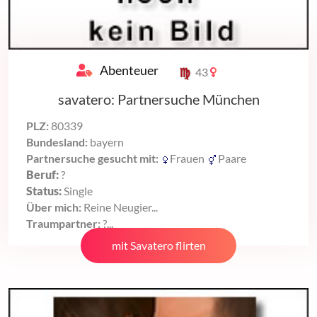
Abenteuer
43
savatero: Partnersuche München
PLZ:
80339
Bundesland:
bayern
Partnersuche gesucht mit:
Frauen
Paare
Beruf:
?
Status:
Single
Über mich:
Reine Neugier...
Traumpartner:
?...
mit Savatero flirten