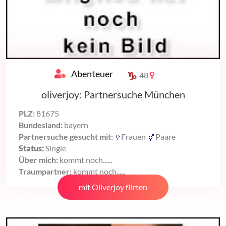
Abenteuer
48
oliverjoy: Partnersuche München
PLZ:
81675
Bundesland:
bayern
Partnersuche gesucht mit:
Frauen
Paare
Status:
Single
Über mich:
kommt noch......
Traumpartner:
kommt noch......
mit Oliverjoy flirten