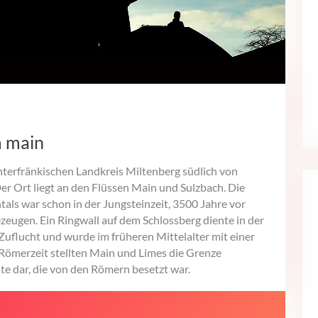
m main
terfränkischen Landkreis Miltenberg südlich von
r Ort liegt an den Flüssen Main und Sulzbach. Die
ls war schon in der Jungsteinzeit, 3500 Jahre vor
ezeugen. Ein Ringwall auf dem Schlossberg diente in der
 Zuflucht und wurde im früheren Mittelalter mit einer
Römerzeit stellten Main und Limes die Grenze
e dar, die von den Römern besetzt war.