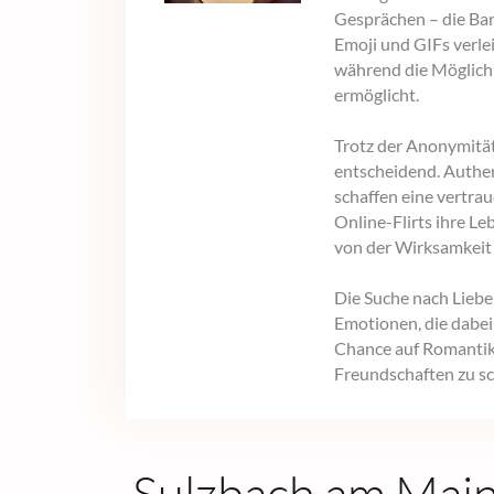
Gesprächen – die Ba
Emoji und GIFs verle
während die Möglichk
ermöglicht.
Trotz der Anonymität
entscheidend. Authe
schaffen eine vertr
Online-Flirts ihre L
von der Wirksamkeit 
Die Suche nach Liebe 
Emotionen, die dabei e
Chance auf Romantik 
Freundschaften zu sc
Sulzbach am Main