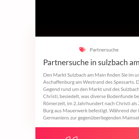
Partnersuche
Partnersuche in sulzbach a
Den Markt Sulzbach am Main finden Sie im un
Aschaffenburg am Westrand des Spessarts. De
Gegend rund um den Markt und des Sulzbachta
Christi, besiedelt, was diverse Bodenfunde b
Römerzeit, im 2.Jahrhundert nach Christi als
Burg aus Mauerwerk befestigt. Während der 
Germaniens zur gegenüberliegenden Mainseit