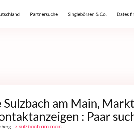
eutschland
Partnersuche
Singlebörsen & Co.
Dates f
 Sulzbach am Main, Markt
ontaktanzeigen : Paar such
> sulzbach am main
nberg