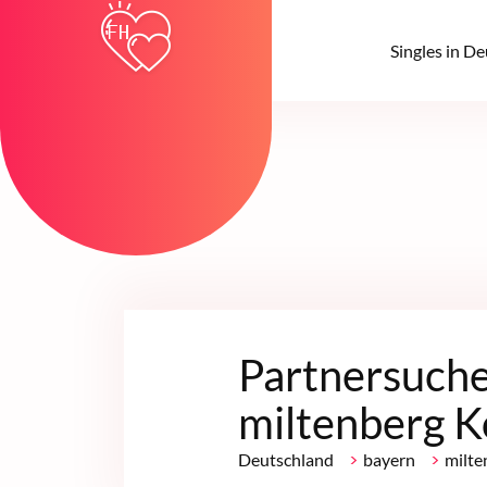
Singles in D
Partnersuche
miltenberg K
>
>
Deutschland
bayern
milte