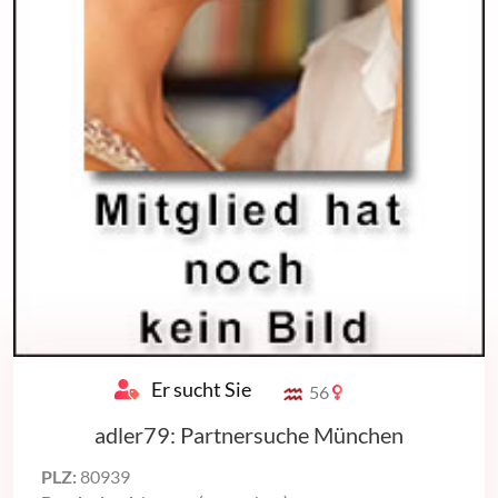
Er sucht Sie
56
adler79: Partnersuche München
PLZ:
80939