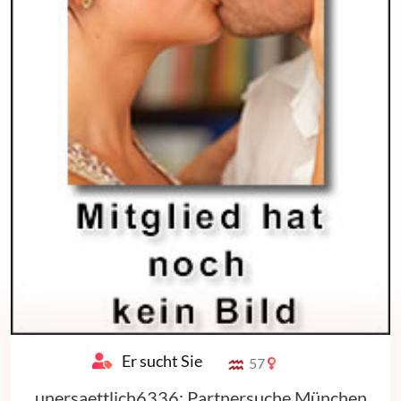
Er sucht Sie
57
unersaettlich6336: Partnersuche München