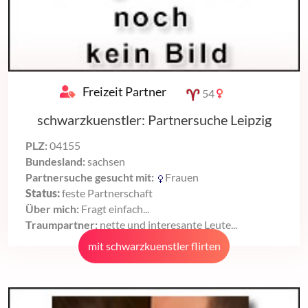
Freizeit Partner
54
schwarzkuenstler: Partnersuche Leipzig
PLZ:
04155
Bundesland:
sachsen
Partnersuche gesucht mit:
Frauen
Status:
feste Partnerschaft
Über mich:
Fragt einfach...
Traumpartner:
nette und interesante Leute...
mit schwarzkuenstler flirten