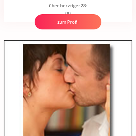
über herztiger28:
xxx
zum Profil