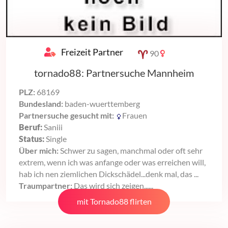
Freizeit Partner
90
tornado88: Partnersuche Mannheim
PLZ:
68169
Bundesland:
baden-wuerttemberg
Partnersuche gesucht mit:
Frauen
Beruf:
Saniii
Status:
Single
Über mich:
Schwer zu sagen, manchmal oder oft sehr
extrem, wenn ich was anfange oder was erreichen will,
hab ich nen ziemlichen Dickschädel...denk mal, das ...
Traumpartner:
Das wird sich zeigen......
mit Tornado88 flirten