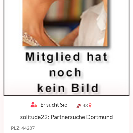
Er sucht Sie
43
solitude22: Partnersuche Dortmund
PLZ:
44287