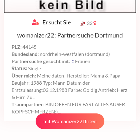
Er sucht Sie
33
womanizer22: Partnersuche Dortmund
PLZ:
44145
Bundesland:
nordrhein-westfalen (dortmund)
Partnersuche gesucht mit:
Frauen
Status:
Single
Über mich:
Meine daten! Hersteller: Mama & Papa
Baujahr: 1988 Typ: Mann Datum der
Erstzulassung:03.12.1988 Farbe: Goldig Antrieb: Herz
& Hirn Zu...
Traumpartner:
BIN OFFEN FÜR FAST ALLES,AUSER
KOPFSCHMERZEN;)...
mit Womanizer22 flirten