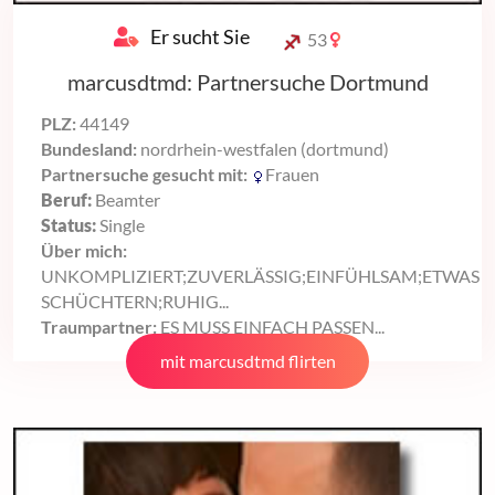
Er sucht Sie
53
marcusdtmd: Partnersuche Dortmund
PLZ:
44149
Bundesland:
nordrhein-westfalen (dortmund)
Partnersuche gesucht mit:
Frauen
Beruf:
Beamter
Status:
Single
Über mich:
UNKOMPLIZIERT;ZUVERLÄSSIG;EINFÜHLSAM;ETWAS
SCHÜCHTERN;RUHIG...
Traumpartner:
ES MUSS EINFACH PASSEN...
mit marcusdtmd flirten