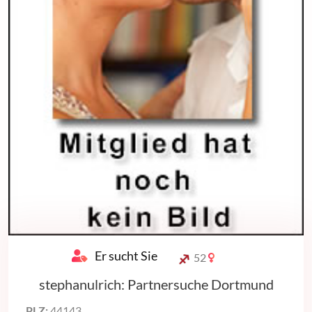
Er sucht Sie
52
stephanulrich: Partnersuche Dortmund
PLZ:
44143