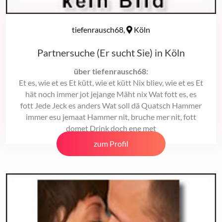
tiefenrausch68,
Köln
Partnersuche (Er sucht Sie) in Köln
über tiefenrausch68:
Et es, wie et es Et kütt, wie et kütt Nix bliev, wie et es Et
hät noch immer jot jejange Mäht nix Wat fott es, es
fott Jede Jeck es anders Wat soll dä Quatsch Hammer
immer esu jemaat Hammer nit, bruche mer nit, fott
domet Drink doch ene met
zum Profil