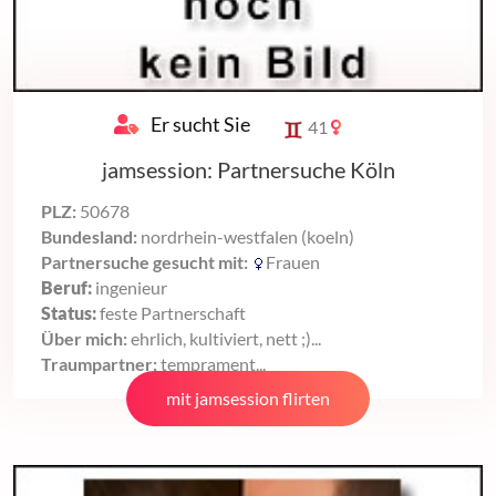
Er sucht Sie
41
jamsession: Partnersuche Köln
PLZ:
50678
Bundesland:
nordrhein-westfalen (koeln)
Partnersuche gesucht mit:
Frauen
Beruf:
ingenieur
Status:
feste Partnerschaft
Über mich:
ehrlich, kultiviert, nett ;)...
Traumpartner:
temprament...
mit jamsession flirten