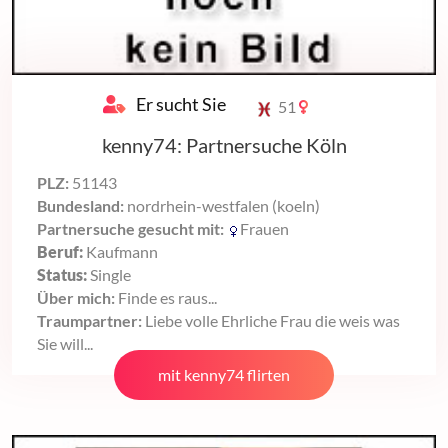
Er sucht Sie
51
kenny74: Partnersuche Köln
PLZ:
51143
Bundesland:
nordrhein-westfalen (koeln)
Partnersuche gesucht mit:
Frauen
Beruf:
Kaufmann
Status:
Single
Über mich:
Finde es raus...
Traumpartner:
Liebe volle Ehrliche Frau die weis was
Sie will...
mit kenny74 flirten