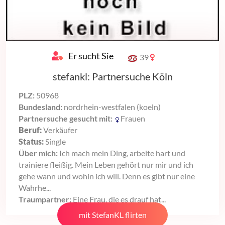
Er sucht Sie
39
stefankl: Partnersuche Köln
PLZ:
50968
Bundesland:
nordrhein-westfalen (koeln)
Partnersuche gesucht mit:
Frauen
Beruf:
Verkäufer
Status:
Single
Über mich:
Ich mach mein Ding, arbeite hart und
trainiere fleißig. Mein Leben gehört nur mir und ich
gehe wann und wohin ich will. Denn es gibt nur eine
Wahrhe...
Traumpartner:
Eine Frau, die es drauf hat...
mit StefanKL flirten