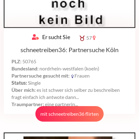
Er sucht Sie
57
schneetreiben36: Partnersuche Köln
PLZ:
50765
Bundesland:
nordrhein-westfalen (koeln)
Partnersuche gesucht mit:
Frauen
Status:
Single
Über mich:
es ist schwer sich selber zu beschreiben
fragt einfach ich antwote dann...
Traumpartner:
eine partnerin...
mit schneetreiben36 flirten