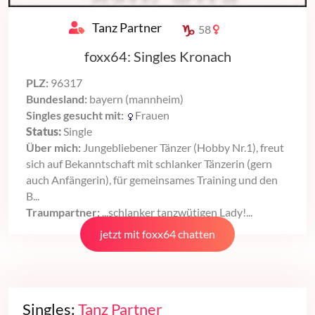
Tanz Partner
58
foxx64: Singles Kronach
PLZ:
96317
Bundesland:
bayern (mannheim)
Singles gesucht mit:
Frauen
Status:
Single
Über mich:
Jungebliebener Tänzer (Hobby Nr.1), freut
sich auf Bekanntschaft mit schlanker Tänzerin (gern
auch Anfängerin), für gemeinsames Training und den
B...
Traumpartner:
...schlanker tanzwütigen Lady!...
jetzt mit foxx64 chatten
Singles:
Tanz Partner