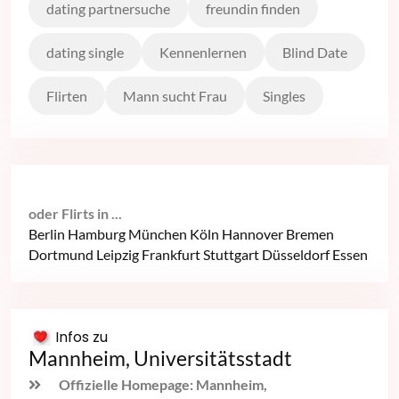
dating partnersuche
freundin finden
dating single
Kennenlernen
Blind Date
Flirten
Mann sucht Frau
Singles
oder Flirts in ...
Berlin
Hamburg
München
Köln
Hannover
Bremen
Dortmund
Leipzig
Frankfurt
Stuttgart
Düsseldorf
Essen
Infos zu
Mannheim, Universitätsstadt
Offizielle Homepage: Mannheim,