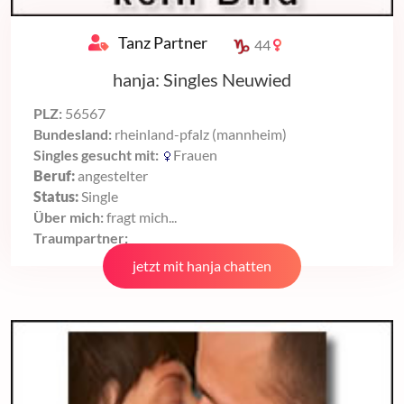
Tanz Partner
44
hanja: Singles Neuwied
PLZ:
56567
Bundesland:
rheinland-pfalz (mannheim)
Singles gesucht mit:
Frauen
Beruf:
angestelter
Status:
Single
Über mich:
fragt mich...
Traumpartner:
jetzt mit hanja chatten