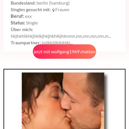
Bundesland:
berlin (hamburg)
Singles gesucht mit:
Frauen
Beruf:
xxx
Status:
Single
Über mich:
hkjhkhlkhkjhklkjhkjhkhlkjhknmn,mn,mn,mn,mn,m...
Traumpartner:
ioijkkölkjkjhlkj...
jetzt mit wolfgang1969 chatten