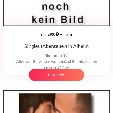
marc92,
Alheim
Singles (Abenteuer) in Alheim
über marc92:
Alles was ihr wissen wollt müsst ihr mich schon
refragen ^^ xy
zum Profil