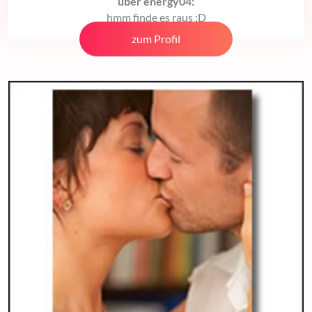
über energy04:
hmm finde es raus ;D
zum Profil