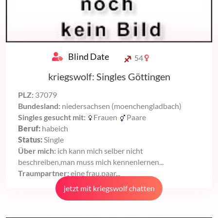
Blind Date
54
kriegswolf: Singles Göttingen
PLZ:
37079
Bundesland:
niedersachsen (moenchengladbach)
Singles gesucht mit:
Frauen
Paare
Beruf:
habeich
Status:
Single
Über mich:
ich kann mich selber nicht
beschreiben,man muss mich kennenlernen...
Traumpartner:
eine frau,paar...
jetzt mit kriegswolf chatten