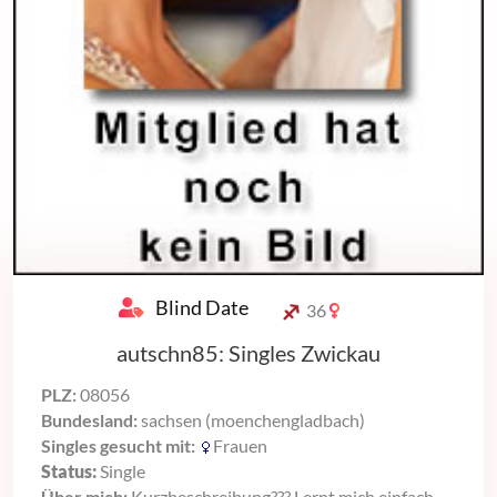
Blind Date
36
autschn85: Singles Zwickau
PLZ:
08056
Bundesland:
sachsen (moenchengladbach)
Singles gesucht mit:
Frauen
Status:
Single
Über mich:
Kurzbeschreibung??? Lernt mich einfach