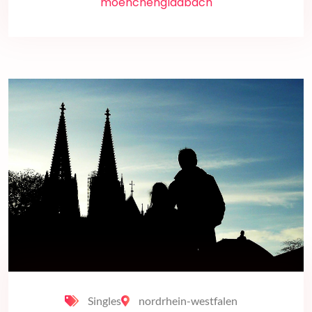
moenchengladbach
Singles
nordrhein-westfalen