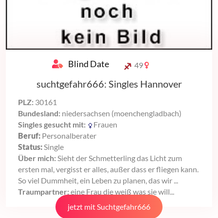
Blind Date
49
suchtgefahr666: Singles Hannover
PLZ:
30161
Bundesland:
niedersachsen (moenchengladbach)
Singles gesucht mit:
Frauen
Beruf:
Personalberater
Status:
Single
Über mich:
Sieht der Schmetterling das Licht zum
ersten mal, vergisst er alles, außer dass er fliegen kann.
So viel Dummheit, ein Leben zu planen, das wir ...
Traumpartner:
eine Frau die weiß was sie will...
jetzt mit Suchtgefahr666