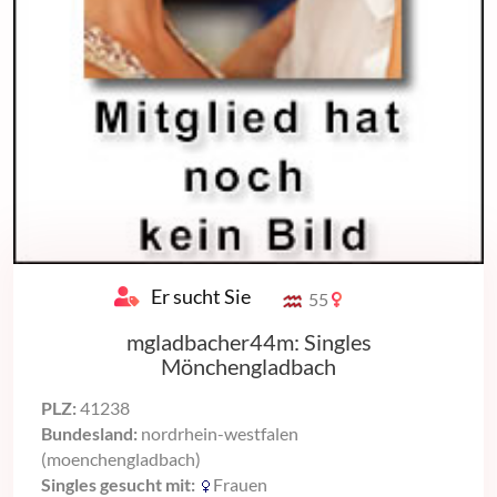
Er sucht Sie
55
mgladbacher44m: Singles
Mönchengladbach
PLZ:
41238
Bundesland:
nordrhein-westfalen
(moenchengladbach)
Singles gesucht mit:
Frauen