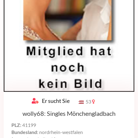
Er sucht Sie
53
wolly68: Singles Mönchengladbach
PLZ:
41199
Bundesland:
nordrhein-westfalen