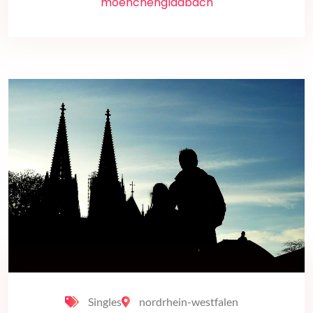
moenchengladbach
Singles
nordrhein-westfalen