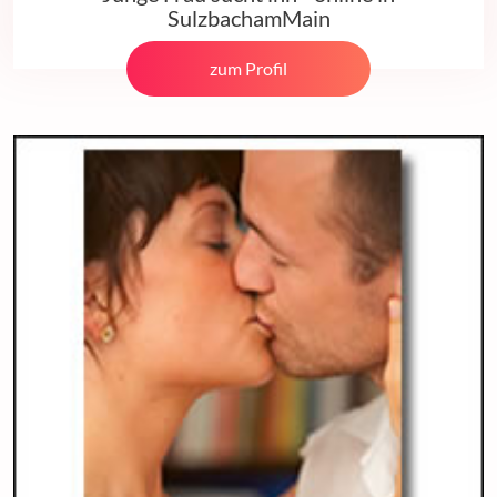
SulzbachamMain
zum Profil