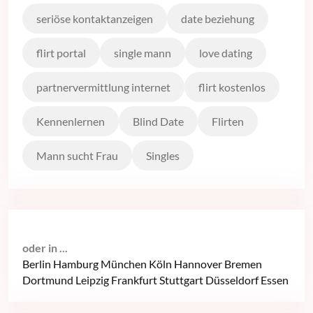
seriöse kontaktanzeigen
date beziehung
flirt portal
single mann
love dating
partnervermittlung internet
flirt kostenlos
Kennenlernen
Blind Date
Flirten
Mann sucht Frau
Singles
oder in ...
Berlin
Hamburg
München
Köln
Hannover
Bremen
Dortmund
Leipzig
Frankfurt
Stuttgart
Düsseldorf
Essen