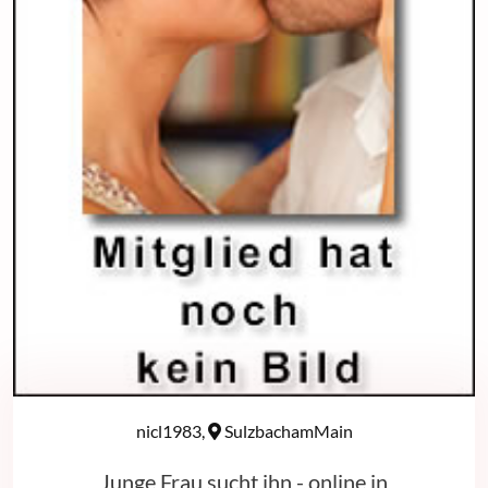
nicl1983,
SulzbachamMain
Junge Frau sucht ihn - online in