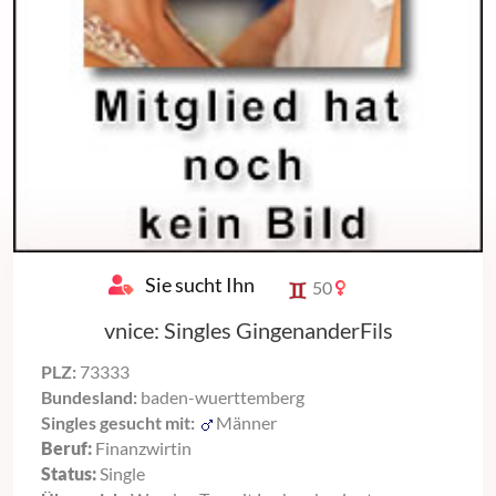
Sie sucht Ihn
50
vnice: Singles GingenanderFils
PLZ:
73333
Bundesland:
baden-wuerttemberg
Singles gesucht mit:
Männer
Beruf:
Finanzwirtin
Status:
Single