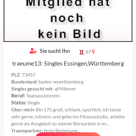
Sie sucht Ihn
67
traeume13: Singles Essingen,Württemberg
PLZ:
73457
Bundesland:
baden-wuerttemberg
Singles gesucht mit:
Männer
Beruf:
Teamassistentin
Status:
Single
Über mich:
Bin 175 groß, schlank, sportlich, ich tanze
sehr gerne, inlinere, und gehe ins Fitnessstudio, arbeite
gerne als Ausgleich zu meiner Büroarbeit in m...
Traumpartner:
feste Beziehung...