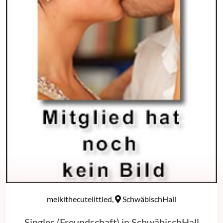
meikithecutelittled,
SchwäbischHall
Singles (Freundschaft) in SchwäbischHall