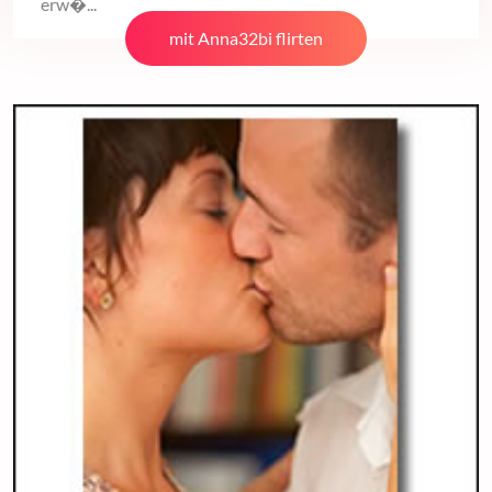
erw�...
mit Anna32bi flirten