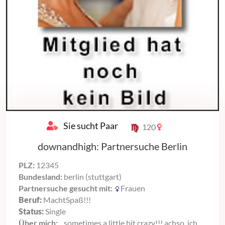
Sie sucht Paar
120
downandhigh: Partnersuche Berlin
PLZ:
12345
Bundesland:
berlin (stuttgart)
Partnersuche gesucht mit:
Frauen
Beruf:
MachtSpaß!!!
Status:
Single
Über mich:
...sometimes a little bit crazy!!! achso, ich