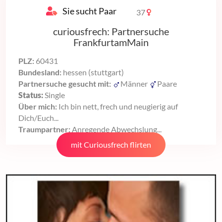
Sie sucht Paar
37
curiousfrech: Partnersuche
FrankfurtamMain
PLZ:
60431
Bundesland:
hessen (stuttgart)
Partnersuche gesucht mit:
Männer
Paare
Status:
Single
Über mich:
Ich bin nett, frech und neugierig auf
Dich/Euch...
Traumpartner:
Anregende Abwechslung...
mit Curiousfrech flirten