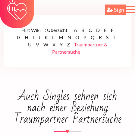
Sign
:
:
Flirt Wiki
Übersicht
A
B
C
D
E
F
G
H
I
J
K
L
M
N
O
P
Q
R
S
T
U
V
W
X
Y
Z
Traumpartner &
Partnersuche
Auch Singles sehnen sich
nach einer Beziehung
Traumpartner Partnersuche