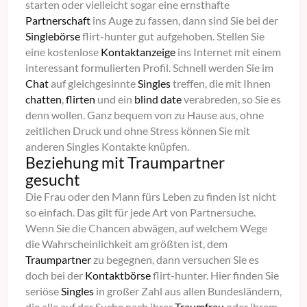
starten oder vielleicht sogar eine ernsthafte
Partnerschaft
ins Auge zu fassen, dann sind Sie bei der
Singlebörse
flirt-hunter gut aufgehoben. Stellen Sie
eine kostenlose
Kontaktanzeige
ins Internet mit einem
interessant formulierten Profil. Schnell werden Sie im
Chat
auf gleichgesinnte
Singles
treffen, die mit Ihnen
chatten
,
flirten
und ein
blind date
verabreden, so Sie es
denn wollen. Ganz bequem von zu Hause aus, ohne
zeitlichen Druck und ohne Stress können Sie mit
anderen Singles Kontakte knüpfen.
Beziehung mit Traumpartner
gesucht
Die Frau oder den Mann fürs Leben zu finden ist nicht
so einfach. Das gilt für jede Art von Partnersuche.
Wenn Sie die Chancen abwägen, auf welchem Wege
die Wahrscheinlichkeit am größten ist, dem
Traumpartner
zu begegnen, dann versuchen Sie es
doch bei der
Kontaktbörse
flirt-hunter. Hier finden Sie
seriöse
Singles
in großer Zahl aus allen Bundesländern,
die alle auf der Suche nach ihrer
Traumfrau
oder ihrem